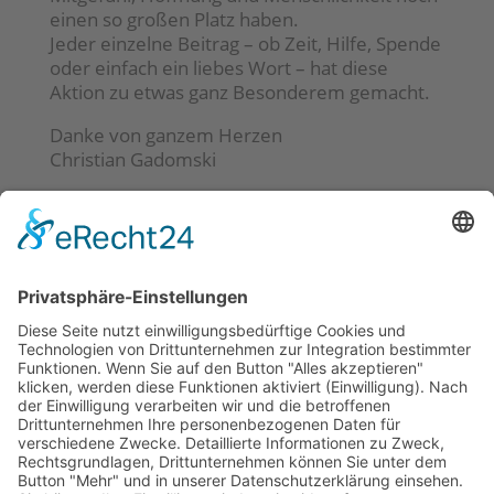
einen so großen Platz haben.
Jeder einzelne Beitrag – ob Zeit, Hilfe, Spende
oder einfach ein liebes Wort – hat diese
Aktion zu etwas ganz Besonderem gemacht.
Danke von ganzem Herzen
Christian Gadomski
Neueste Beiträge
Kunstausstellung auf der Baustelle?!
Zwischen Geschichte & Gänsehaut –
Klassenausflug in die Beelitzer Heilstätten