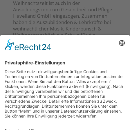
Weihnachtszeit ist auch in der
Ausbildungszentrum Gesundheit und Pflege
Havelland GmbH eingezogen. Zusammen
haben die Auszubildenden & Lehrkräfte bei
weihnachtlicher Musik, Kinderpunsch &
Weihnachtsgebäck die Schule für die...
« Ältere Einträge
Neueste Beiträge
Kunstausstellung auf der Baustelle?!
Zwischen Geschichte & Gänsehaut –
Klassenausflug in die Beelitzer Heilstätten
Kann sich langsam mehr als sehen lassen 😁
Gratulation an die neuen Praxisanleiter*innen